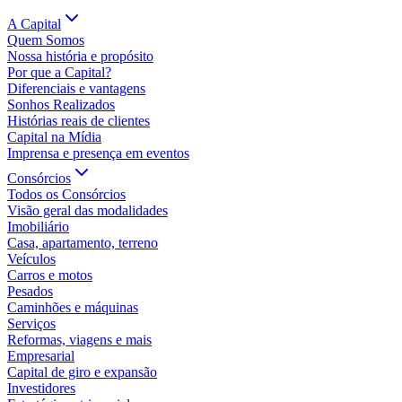
A Capital
Quem Somos
Nossa história e propósito
Por que a Capital?
Diferenciais e vantagens
Sonhos Realizados
Histórias reais de clientes
Capital na Mídia
Imprensa e presença em eventos
Consórcios
Todos os Consórcios
Visão geral das modalidades
Imobiliário
Casa, apartamento, terreno
Veículos
Carros e motos
Pesados
Caminhões e máquinas
Serviços
Reformas, viagens e mais
Empresarial
Capital de giro e expansão
Investidores