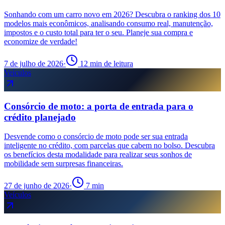
Sonhando com um carro novo em 2026? Descubra o ranking dos 10
modelos mais econômicos, analisando consumo real, manutenção,
impostos e o custo total para ter o seu. Planeje sua compra e
economize de verdade!
7 de julho de 2026
·
12 min de leitura
Veículos
Consórcio de moto: a porta de entrada para o
crédito planejado
Desvende como o consórcio de moto pode ser sua entrada
inteligente no crédito, com parcelas que cabem no bolso. Descubra
os benefícios desta modalidade para realizar seus sonhos de
mobilidade sem surpresas financeiras.
27 de junho de 2026
·
7 min
Veículos