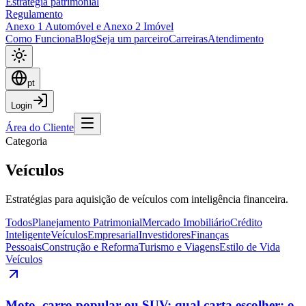
Estratégia patrimonial
Regulamento
Anexo 1 Automóvel e Anexo 2 Imóvel
Como Funciona
Blog
Seja um parceiro
Carreiras
Atendimento
pt
Login
Área do Cliente
Categoria
Veículos
Estratégias para aquisição de veículos com inteligência financeira.
Todos
Planejamento Patrimonial
Mercado Imobiliário
Crédito
Inteligente
Veículos
Empresarial
Investidores
Finanças
Pessoais
Construção e Reforma
Turismo e Viagens
Estilo de Vida
Veículos
Moto, carro popular ou SUV: qual carta escolher: o