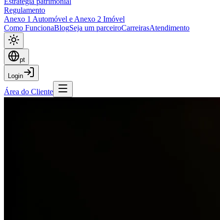
Estratégia patrimonial
Regulamento
Anexo 1 Automóvel e Anexo 2 Imóvel
Como Funciona
Blog
Seja um parceiro
Carreiras
Atendimento
pt
Login
Área do Cliente