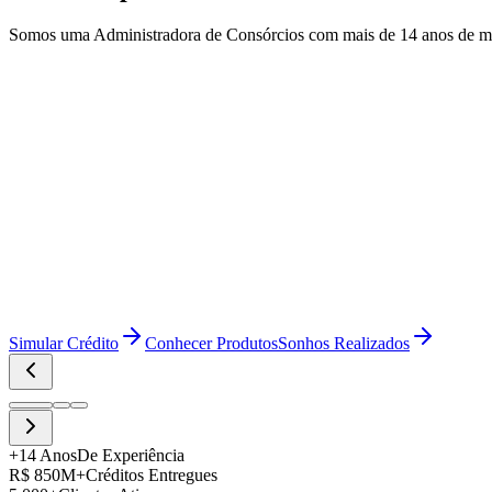
Somos uma
Administradora de Consórcios
com mais de
14 anos
de me
Simular Crédito
Conhecer Produtos
Sonhos Realizados
+14 Anos
De Experiência
R$ 850M+
Créditos Entregues