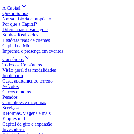
A Capital
Quem Somos
Nossa história e propósito
Por que a Capital?
Diferenciais e vantagens
Sonhos Realizados
Histórias reais de clientes
Capital na Mídia
Imprensa e presença em eventos
Consórcios
Todos os Consórcios
Visão geral das modalidades
Imobiliário
Casa, apartamento, terreno
Veículos
Carros e motos
Pesados
Caminhões e máquinas
Serviços
Reformas, viagens e mais
Empresarial
Capital de giro e expansão
Investidores