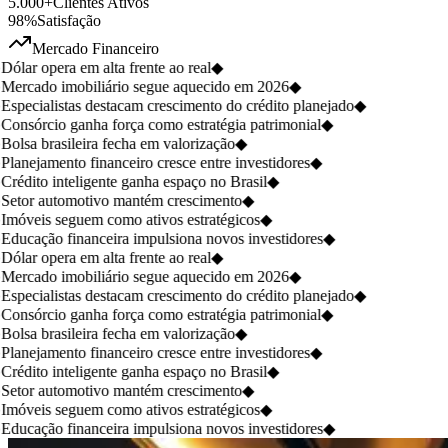
5.000+
Clientes Ativos
98%
Satisfação
Mercado Financeiro
Dólar opera em alta frente ao real
◆
Mercado imobiliário segue aquecido em 2026
◆
Especialistas destacam crescimento do crédito planejado
◆
Consórcio ganha força como estratégia patrimonial
◆
Bolsa brasileira fecha em valorização
◆
Planejamento financeiro cresce entre investidores
◆
Crédito inteligente ganha espaço no Brasil
◆
Setor automotivo mantém crescimento
◆
Imóveis seguem como ativos estratégicos
◆
Educação financeira impulsiona novos investidores
◆
Dólar opera em alta frente ao real
◆
Mercado imobiliário segue aquecido em 2026
◆
Especialistas destacam crescimento do crédito planejado
◆
Consórcio ganha força como estratégia patrimonial
◆
Bolsa brasileira fecha em valorização
◆
Planejamento financeiro cresce entre investidores
◆
Crédito inteligente ganha espaço no Brasil
◆
Setor automotivo mantém crescimento
◆
Imóveis seguem como ativos estratégicos
◆
Educação financeira impulsiona novos investidores
◆