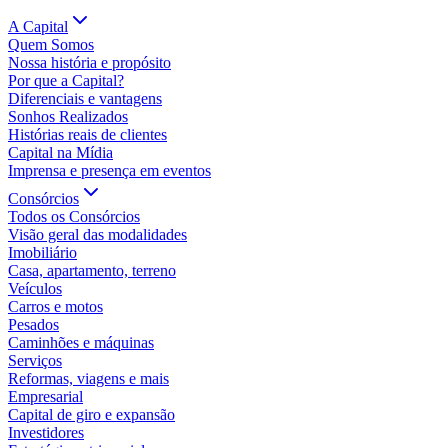
A Capital
Quem Somos
Nossa história e propósito
Por que a Capital?
Diferenciais e vantagens
Sonhos Realizados
Histórias reais de clientes
Capital na Mídia
Imprensa e presença em eventos
Consórcios
Todos os Consórcios
Visão geral das modalidades
Imobiliário
Casa, apartamento, terreno
Veículos
Carros e motos
Pesados
Caminhões e máquinas
Serviços
Reformas, viagens e mais
Empresarial
Capital de giro e expansão
Investidores