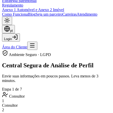
Estratégia patrimonial
Regulamento
Anexo 1 Automóvel e Anexo 2 Imóvel
Como Funciona
Blog
Seja um parceiro
Carreiras
Atendimento
pt
Login
Área do Cliente
Ambiente Seguro · LGPD
Central Segura de Análise de Perfil
Envie suas informações em poucos passos. Leva menos de 3
minutos.
Etapa
1
de
7
Consultor
1
Consultor
2