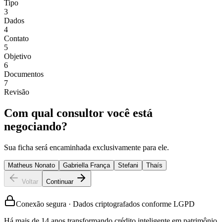
Tipo
3
Dados
4
Contato
5
Objetivo
6
Documentos
7
Revisão
Com qual consultor você está
negociando?
Sua ficha será encaminhada exclusivamente para ele.
Matheus Nonato
Gabriella França
Stefani
Thaís
Voltar
Continuar
Conexão segura · Dados criptografados conforme LGPD
Há mais de 14 anos transformando crédito inteligente em patrimônio