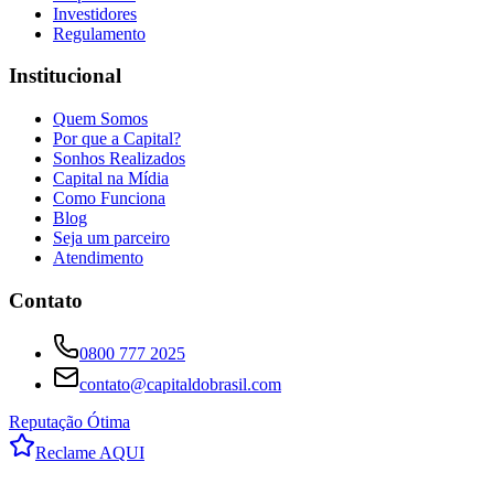
Investidores
Regulamento
Institucional
Quem Somos
Por que a Capital?
Sonhos Realizados
Capital na Mídia
Como Funciona
Blog
Seja um parceiro
Atendimento
Contato
0800 777 2025
contato@capitaldobrasil.com
Reputação Ótima
Reclame AQUI