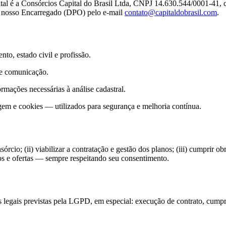
tal é a
Consórcios Capital do Brasil Ltda
, CNPJ
14.630.544/0001-41
,
te nosso Encarregado (DPO) pelo e-mail
contato@capitaldobrasil.com
.
o, estado civil e profissão.
 de comunicação.
ormações necessárias à análise cadastral.
rigem e cookies — utilizados para segurança e melhoria contínua.
rcio; (ii) viabilizar a contratação e gestão dos planos; (iii) cumprir obr
os e ofertas — sempre respeitando seu consentimento.
legais previstas pela LGPD, em especial: execução de contrato, cumprim