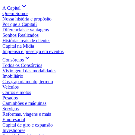
A Capital
Quem Somos
Nossa história e propósito
Por que a Capital?
Diferenciais e vantagens
Sonhos Realizados
Histórias reais de clientes
Capital na Mídia
Imprensa e presença em eventos
Consórcios
Todos os Consórcios
Visão geral das modalidades
Imobiliário
Casa, apartamento, terreno
Veículos
Carros e motos
Pesados
Caminhões e máquinas
Serviços
Reformas, viagens e mais
Empresarial
Capital de giro e expansão
Investidores