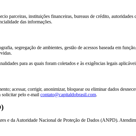
io parceiras, instituições financeiras, bureaus de crédito, autoridad
ncialidade das informações.
tografia, segregação de ambientes, gestão de acessos baseada em funç
evidas.
lidades para as quais foram coletados e às exigências legais aplicávei
nto; acessar, corrigir, anonimizar, bloquear ou eliminar dados desneces
 solicitar pelo e-mail
contato@capitaldobrasil.com
.
O)
lares e da Autoridade Nacional de Proteção de Dados (ANPD). Atendim