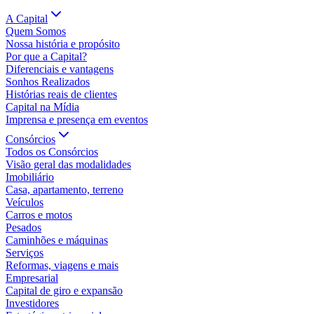
A Capital
Quem Somos
Nossa história e propósito
Por que a Capital?
Diferenciais e vantagens
Sonhos Realizados
Histórias reais de clientes
Capital na Mídia
Imprensa e presença em eventos
Consórcios
Todos os Consórcios
Visão geral das modalidades
Imobiliário
Casa, apartamento, terreno
Veículos
Carros e motos
Pesados
Caminhões e máquinas
Serviços
Reformas, viagens e mais
Empresarial
Capital de giro e expansão
Investidores