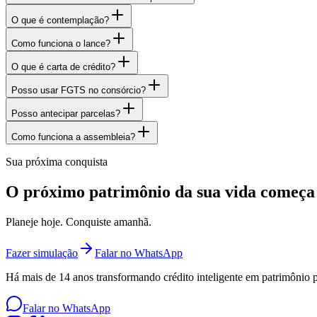
O que é contemplação?
Como funciona o lance?
O que é carta de crédito?
Posso usar FGTS no consórcio?
Posso antecipar parcelas?
Como funciona a assembleia?
Sua próxima conquista
O próximo patrimônio da sua vida
começa 
Planeje hoje. Conquiste amanhã.
Fazer simulação
Falar no WhatsApp
Há mais de 14 anos transformando crédito inteligente em patrimônio pa
Falar no WhatsApp