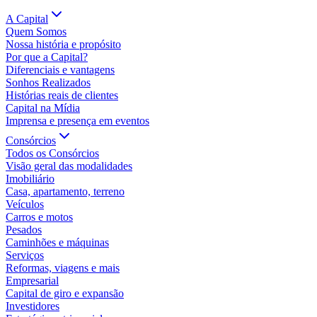
A Capital
Quem Somos
Nossa história e propósito
Por que a Capital?
Diferenciais e vantagens
Sonhos Realizados
Histórias reais de clientes
Capital na Mídia
Imprensa e presença em eventos
Consórcios
Todos os Consórcios
Visão geral das modalidades
Imobiliário
Casa, apartamento, terreno
Veículos
Carros e motos
Pesados
Caminhões e máquinas
Serviços
Reformas, viagens e mais
Empresarial
Capital de giro e expansão
Investidores