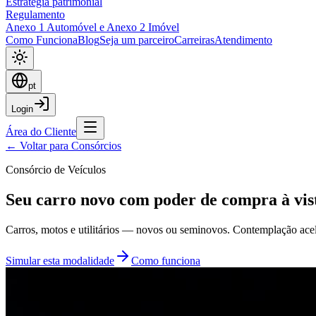
Estratégia patrimonial
Regulamento
Anexo 1 Automóvel e Anexo 2 Imóvel
Como Funciona
Blog
Seja um parceiro
Carreiras
Atendimento
pt
Login
Área do Cliente
← Voltar para Consórcios
Consórcio de Veículos
Seu carro novo com
poder de compra à vis
Carros, motos e utilitários — novos ou seminovos. Contemplação acel
Simular esta modalidade
Como funciona