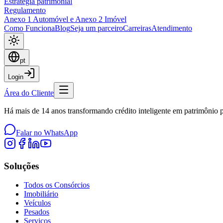
Estratégia patrimonial
Regulamento
Anexo 1 Automóvel e Anexo 2 Imóvel
Como Funciona
Blog
Seja um parceiro
Carreiras
Atendimento
pt
Login
Área do Cliente
Há mais de 14 anos transformando crédito inteligente em patrimônio pa
Falar no WhatsApp
Soluções
Todos os Consórcios
Imobiliário
Veículos
Pesados
Serviços