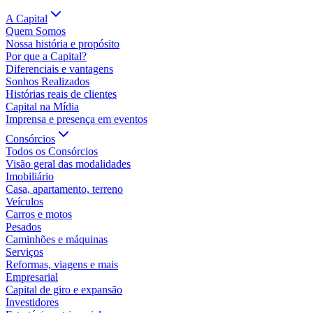
A Capital
Quem Somos
Nossa história e propósito
Por que a Capital?
Diferenciais e vantagens
Sonhos Realizados
Histórias reais de clientes
Capital na Mídia
Imprensa e presença em eventos
Consórcios
Todos os Consórcios
Visão geral das modalidades
Imobiliário
Casa, apartamento, terreno
Veículos
Carros e motos
Pesados
Caminhões e máquinas
Serviços
Reformas, viagens e mais
Empresarial
Capital de giro e expansão
Investidores