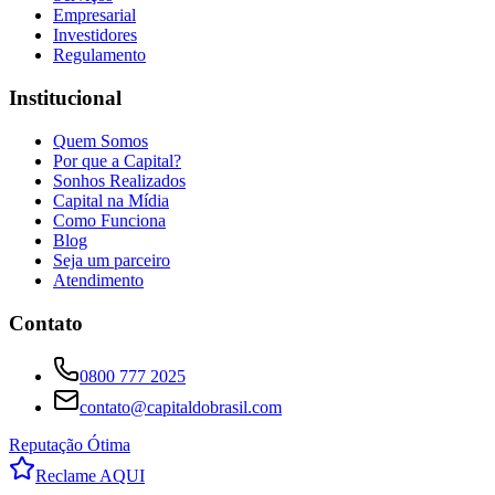
Empresarial
Investidores
Regulamento
Institucional
Quem Somos
Por que a Capital?
Sonhos Realizados
Capital na Mídia
Como Funciona
Blog
Seja um parceiro
Atendimento
Contato
0800 777 2025
contato@capitaldobrasil.com
Reputação Ótima
Reclame AQUI