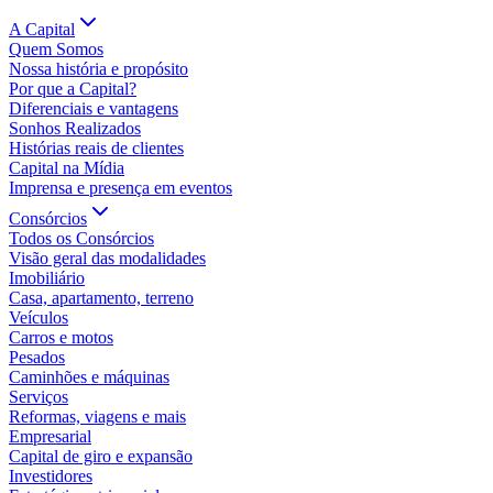
A Capital
Quem Somos
Nossa história e propósito
Por que a Capital?
Diferenciais e vantagens
Sonhos Realizados
Histórias reais de clientes
Capital na Mídia
Imprensa e presença em eventos
Consórcios
Todos os Consórcios
Visão geral das modalidades
Imobiliário
Casa, apartamento, terreno
Veículos
Carros e motos
Pesados
Caminhões e máquinas
Serviços
Reformas, viagens e mais
Empresarial
Capital de giro e expansão
Investidores