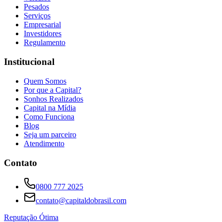
Pesados
Serviços
Empresarial
Investidores
Regulamento
Institucional
Quem Somos
Por que a Capital?
Sonhos Realizados
Capital na Mídia
Como Funciona
Blog
Seja um parceiro
Atendimento
Contato
0800 777 2025
contato@capitaldobrasil.com
Reputação Ótima