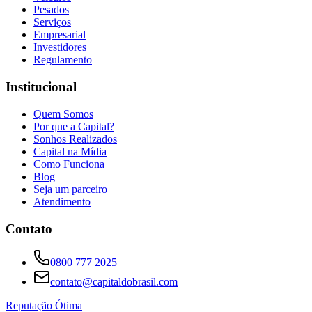
Pesados
Serviços
Empresarial
Investidores
Regulamento
Institucional
Quem Somos
Por que a Capital?
Sonhos Realizados
Capital na Mídia
Como Funciona
Blog
Seja um parceiro
Atendimento
Contato
0800 777 2025
contato@capitaldobrasil.com
Reputação Ótima