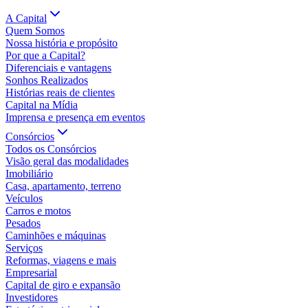
A Capital
Quem Somos
Nossa história e propósito
Por que a Capital?
Diferenciais e vantagens
Sonhos Realizados
Histórias reais de clientes
Capital na Mídia
Imprensa e presença em eventos
Consórcios
Todos os Consórcios
Visão geral das modalidades
Imobiliário
Casa, apartamento, terreno
Veículos
Carros e motos
Pesados
Caminhões e máquinas
Serviços
Reformas, viagens e mais
Empresarial
Capital de giro e expansão
Investidores