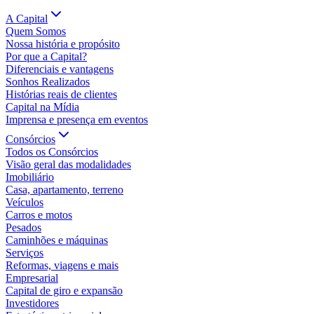
A Capital
Quem Somos
Nossa história e propósito
Por que a Capital?
Diferenciais e vantagens
Sonhos Realizados
Histórias reais de clientes
Capital na Mídia
Imprensa e presença em eventos
Consórcios
Todos os Consórcios
Visão geral das modalidades
Imobiliário
Casa, apartamento, terreno
Veículos
Carros e motos
Pesados
Caminhões e máquinas
Serviços
Reformas, viagens e mais
Empresarial
Capital de giro e expansão
Investidores