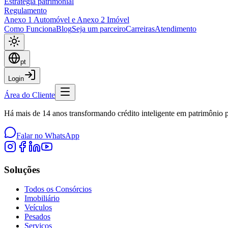
Estratégia patrimonial
Regulamento
Anexo 1 Automóvel e Anexo 2 Imóvel
Como Funciona
Blog
Seja um parceiro
Carreiras
Atendimento
pt
Login
Área do Cliente
Há mais de 14 anos transformando crédito inteligente em patrimônio pa
Falar no WhatsApp
Soluções
Todos os Consórcios
Imobiliário
Veículos
Pesados
Serviços