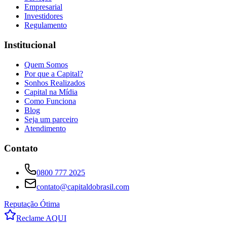
Empresarial
Investidores
Regulamento
Institucional
Quem Somos
Por que a Capital?
Sonhos Realizados
Capital na Mídia
Como Funciona
Blog
Seja um parceiro
Atendimento
Contato
0800 777 2025
contato@capitaldobrasil.com
Reputação Ótima
Reclame AQUI