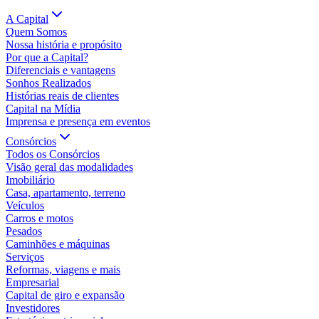
A Capital
Quem Somos
Nossa história e propósito
Por que a Capital?
Diferenciais e vantagens
Sonhos Realizados
Histórias reais de clientes
Capital na Mídia
Imprensa e presença em eventos
Consórcios
Todos os Consórcios
Visão geral das modalidades
Imobiliário
Casa, apartamento, terreno
Veículos
Carros e motos
Pesados
Caminhões e máquinas
Serviços
Reformas, viagens e mais
Empresarial
Capital de giro e expansão
Investidores