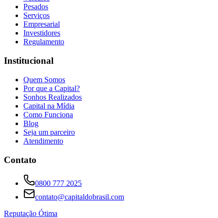
Pesados
Serviços
Empresarial
Investidores
Regulamento
Institucional
Quem Somos
Por que a Capital?
Sonhos Realizados
Capital na Mídia
Como Funciona
Blog
Seja um parceiro
Atendimento
Contato
0800 777 2025
contato@capitaldobrasil.com
Reputação Ótima