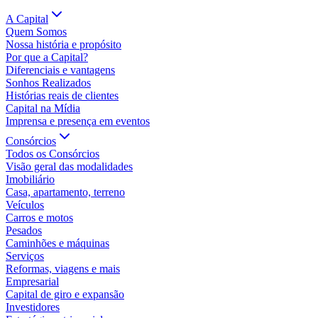
A Capital
Quem Somos
Nossa história e propósito
Por que a Capital?
Diferenciais e vantagens
Sonhos Realizados
Histórias reais de clientes
Capital na Mídia
Imprensa e presença em eventos
Consórcios
Todos os Consórcios
Visão geral das modalidades
Imobiliário
Casa, apartamento, terreno
Veículos
Carros e motos
Pesados
Caminhões e máquinas
Serviços
Reformas, viagens e mais
Empresarial
Capital de giro e expansão
Investidores