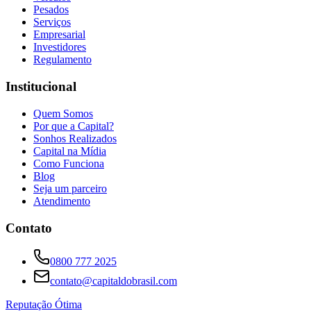
Pesados
Serviços
Empresarial
Investidores
Regulamento
Institucional
Quem Somos
Por que a Capital?
Sonhos Realizados
Capital na Mídia
Como Funciona
Blog
Seja um parceiro
Atendimento
Contato
0800 777 2025
contato@capitaldobrasil.com
Reputação Ótima