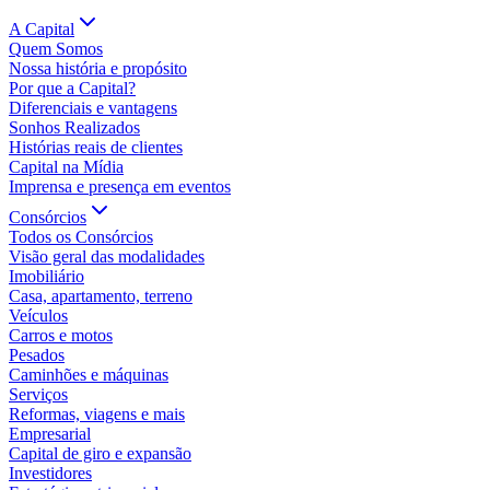
A Capital
Quem Somos
Nossa história e propósito
Por que a Capital?
Diferenciais e vantagens
Sonhos Realizados
Histórias reais de clientes
Capital na Mídia
Imprensa e presença em eventos
Consórcios
Todos os Consórcios
Visão geral das modalidades
Imobiliário
Casa, apartamento, terreno
Veículos
Carros e motos
Pesados
Caminhões e máquinas
Serviços
Reformas, viagens e mais
Empresarial
Capital de giro e expansão
Investidores