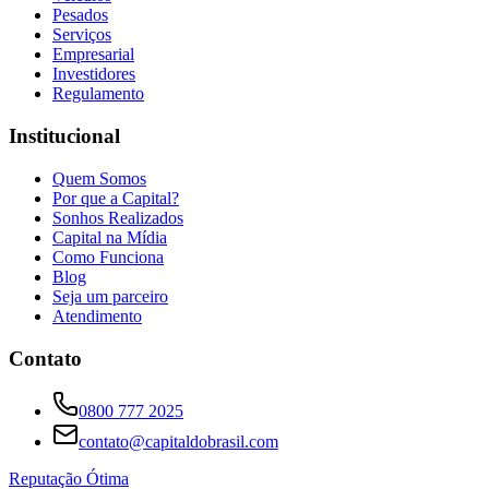
Pesados
Serviços
Empresarial
Investidores
Regulamento
Institucional
Quem Somos
Por que a Capital?
Sonhos Realizados
Capital na Mídia
Como Funciona
Blog
Seja um parceiro
Atendimento
Contato
0800 777 2025
contato@capitaldobrasil.com
Reputação Ótima