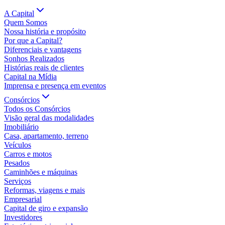
A Capital
Quem Somos
Nossa história e propósito
Por que a Capital?
Diferenciais e vantagens
Sonhos Realizados
Histórias reais de clientes
Capital na Mídia
Imprensa e presença em eventos
Consórcios
Todos os Consórcios
Visão geral das modalidades
Imobiliário
Casa, apartamento, terreno
Veículos
Carros e motos
Pesados
Caminhões e máquinas
Serviços
Reformas, viagens e mais
Empresarial
Capital de giro e expansão
Investidores