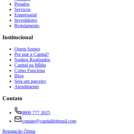
Pesados
Serviços
Empresarial
Investidores
Regulamento
Institucional
Quem Somos
Por que a Capital?
Sonhos Realizados
Capital na Mídia
Como Funciona
Blog
Seja um parceiro
Atendimento
Contato
0800 777 2025
contato@capitaldobrasil.com
Reputação Ótima