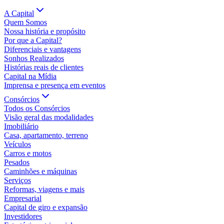
A Capital
Quem Somos
Nossa história e propósito
Por que a Capital?
Diferenciais e vantagens
Sonhos Realizados
Histórias reais de clientes
Capital na Mídia
Imprensa e presença em eventos
Consórcios
Todos os Consórcios
Visão geral das modalidades
Imobiliário
Casa, apartamento, terreno
Veículos
Carros e motos
Pesados
Caminhões e máquinas
Serviços
Reformas, viagens e mais
Empresarial
Capital de giro e expansão
Investidores