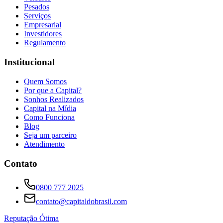
Pesados
Serviços
Empresarial
Investidores
Regulamento
Institucional
Quem Somos
Por que a Capital?
Sonhos Realizados
Capital na Mídia
Como Funciona
Blog
Seja um parceiro
Atendimento
Contato
0800 777 2025
contato@capitaldobrasil.com
Reputação Ótima