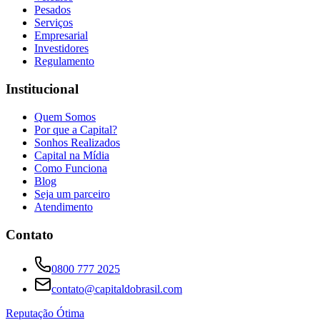
Pesados
Serviços
Empresarial
Investidores
Regulamento
Institucional
Quem Somos
Por que a Capital?
Sonhos Realizados
Capital na Mídia
Como Funciona
Blog
Seja um parceiro
Atendimento
Contato
0800 777 2025
contato@capitaldobrasil.com
Reputação Ótima