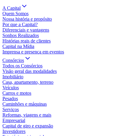
A Capital
Quem Somos
Nossa história e propósito
Por que a Capital?
Diferenciais e vantagens
Sonhos Realizados
Histórias reais de clientes
Capital na Mídia
Imprensa e presença em eventos
Consórcios
Todos os Consórcios
Visão geral das modalidades
Imobiliário
Casa, apartamento, terreno
Veículos
Carros e motos
Pesados
Caminhões e máquinas
Serviços
Reformas, viagens e mais
Empresarial
Capital de giro e expansão
Investidores